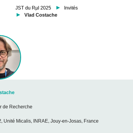
JST du RµI 2025
Invités
Vlad Costache
stache
ur de Recherche
 Unité Micalis, INRAE, Jouy-en-Josas, France