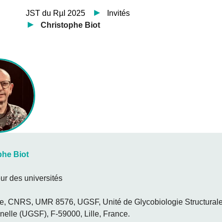
JST du RµI 2025
Invités
Christophe Biot
phe Biot
ur des universités
lle, CNRS, UMR 8576, UGSF, Unité de Glycobiologie Structurale
nelle (UGSF), F-59000, Lille, France.